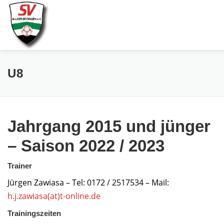
Zum
Inhalt
springen
AKTUELLES
SPIELE & ERGEBNISSE
SE
U8
Jahrgang 2015 und jünger
– Saison 2022 / 2023
Trainer
Jürgen Zawiasa – Tel: 0172 / 2517534 – Mail:
h.j.zawiasa(at)t-online.de
Trainingszeiten