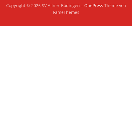
Copyright © 2026 SV Allner-Bödingen
–
OnePress
Theme von
FameThemes