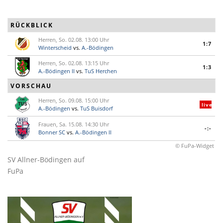
RÜCKBLICK
Herren, So. 02.08. 13:00 Uhr
1:7
Winterscheid
vs.
A.-Bödingen
Herren, So. 02.08. 13:15 Uhr
1:3
A.-Bödingen II
vs.
TuS Herchen
VORSCHAU
Herren, So. 09.08. 15:00 Uhr
live
A.-Bödingen
vs.
TuS Buisdorf
Frauen, Sa. 15.08. 14:30 Uhr
-:-
Bonner SC
vs.
A.-Bödingen II
© FuPa-Widget
SV Allner-Bödingen auf
FuPa