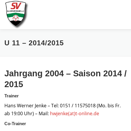
Zum
Inhalt
springen
AKTUELLES
SPIELE & ERGEBNISSE
U 11 – 2014/2015
SENIOREN
JUGEND
VEREIN
LINKS
Jahrgang 2004 – Saison 2014 /
2015
Trainer
Hans Werner Jenke – Tel: 0151 / 11575018 (Mo. bis Fr.
ab 19:00 Uhr) – Mail:
hwjenke(at)t-online.de
Co-Trainer