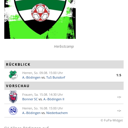
Herbstcamp
RÜCKBLICK
Herren, So. 09.08. 15:00 Uhr
1:5
A.-Bödingen
vs.
TuS Buisdorf
VORSCHAU
Frauen, Sa. 15.08. 14:30 Uhr
-:-
Bonner SC
vs.
A.-Bödingen II
Herren, So. 16.08. 15:00 Uhr
-:-
A.-Bödingen
vs.
Niederbachem
© FuPa-Widget