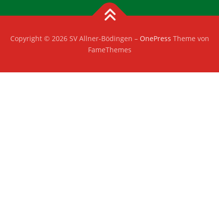
Copyright © 2026 SV Allner-Bödingen
–
OnePress
Theme von
FameThemes