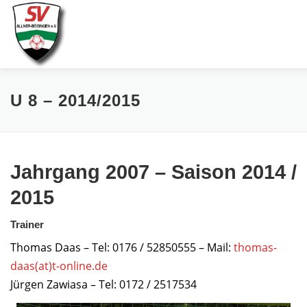
Zum
Inhalt
springen
AKTUELLES
SPIELE & ERGEBNISSE
SE
U 8 – 2014/2015
Jahrgang 2007 – Saison 2014 /
2015
Trainer
Thomas Daas – Tel: 0176 / 52850555 – Mail:
thomas-
daas(at)t-online.de
Jürgen Zawiasa – Tel: 0172 / 2517534