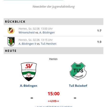
Newsletter der Jugendabteilung
RÜCKBLICK
Herren, So. 02.08. 13:00 Uhr
1:7
Winterscheid
vs.
A.-Bödingen
Herren, So. 02.08. 13:15 Uhr
1:3
A.-Bödingen II
vs.
TuS Herchen
HEUTE
Herren
A.-Bödingen
TuS Buisdorf
15:00
-
-
++LIVE++
» zum ausführlichen Liveticker