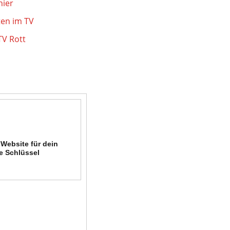
nier
ten im TV
TV Rott