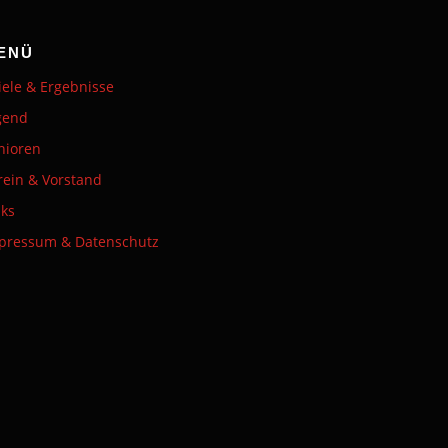
ENÜ
iele & Ergebnisse
gend
nioren
rein & Vorstand
nks
pressum & Datenschutz