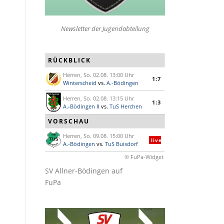
Newsletter der Jugendabteilung
RÜCKBLICK
Herren, So. 02.08. 13:00 Uhr
1:7
Winterscheid
vs.
A.-Bödingen
Herren, So. 02.08. 13:15 Uhr
1:3
A.-Bödingen II
vs.
TuS Herchen
VORSCHAU
Herren, So. 09.08. 15:00 Uhr
live
A.-Bödingen
vs.
TuS Buisdorf
© FuPa-Widget
SV Allner-Bödingen auf
FuPa