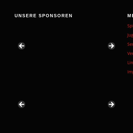
UNSERE SPONSOREN
M
Sp
Ju
Se
Ve
Li
Im