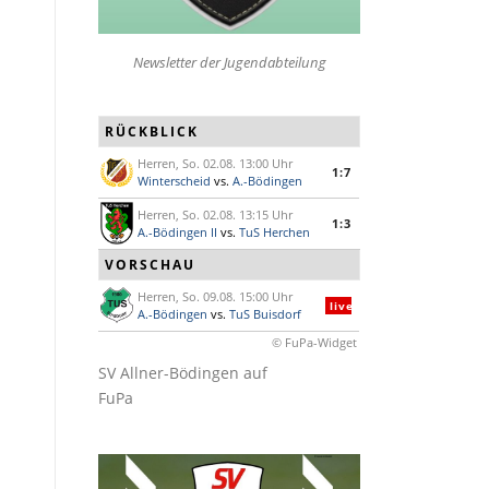
Newsletter der Jugendabteilung
RÜCKBLICK
Herren, So. 02.08. 13:00 Uhr
1:7
Winterscheid
vs.
A.-Bödingen
Herren, So. 02.08. 13:15 Uhr
1:3
A.-Bödingen II
vs.
TuS Herchen
VORSCHAU
Herren, So. 09.08. 15:00 Uhr
live
A.-Bödingen
vs.
TuS Buisdorf
© FuPa-Widget
SV Allner-Bödingen auf
FuPa