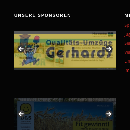
UNSERE SPONSOREN
M
Sp
Ju
Se
Ve
Li
Im