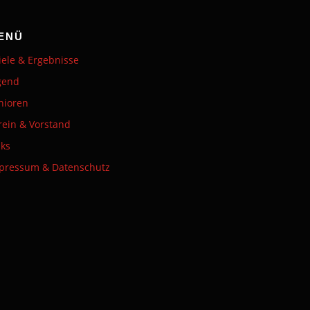
ENÜ
iele & Ergebnisse
gend
nioren
rein & Vorstand
nks
pressum & Datenschutz