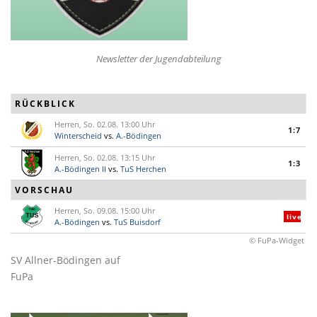
Newsletter der Jugendabteilung
RÜCKBLICK
Herren, So. 02.08. 13:00 Uhr
1:7
Winterscheid
vs.
A.-Bödingen
Herren, So. 02.08. 13:15 Uhr
1:3
A.-Bödingen II
vs.
TuS Herchen
VORSCHAU
Herren, So. 09.08. 15:00 Uhr
live
A.-Bödingen
vs.
TuS Buisdorf
© FuPa-Widget
SV Allner-Bödingen auf
FuPa