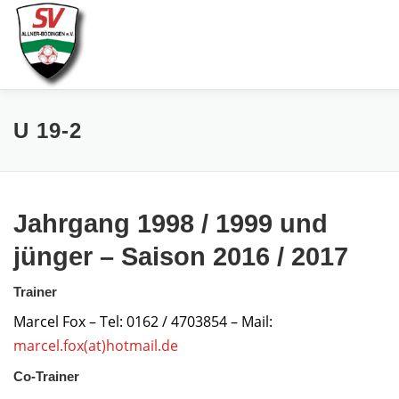
Zum
Inhalt
springen
AKTUELLES
SPIELE & ERGEBNISSE
U 19-2
SENIOREN
JUGEND
VEREIN
LINKS
Jahrgang 1998 / 1999 und
jünger – Saison 2016 / 2017
Trainer
Marcel Fox – Tel: 0162 / 4703854 – Mail:
marcel.fox(at)hotmail.de
Co-Trainer