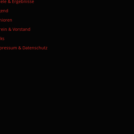
iele & Ergebnisse
gend
nioren
rein & Vorstand
nks
pressum & Datenschutz