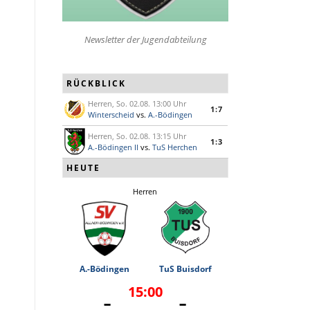
Newsletter der Jugendabteilung
RÜCKBLICK
Herren, So. 02.08. 13:00 Uhr
1:7
Winterscheid
vs.
A.-Bödingen
Herren, So. 02.08. 13:15 Uhr
1:3
A.-Bödingen II
vs.
TuS Herchen
HEUTE
Herren
A.-Bödingen
TuS Buisdorf
15:00
-
-