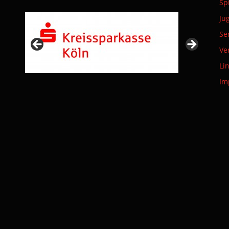
Sp
Ju
Se
Ve
Li
Im