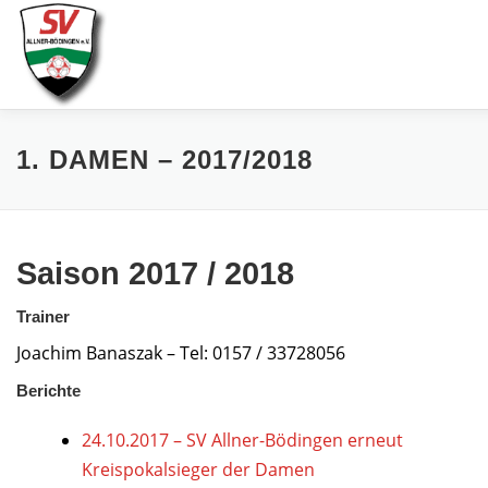
Zum
Inhalt
springen
AKTUELLES
SPIELE & ERGEBNISSE
1. DAMEN – 2017/2018
SENIOREN
JUGEND
VEREIN
LINKS
Saison 2017 / 2018
Trainer
Joachim Banaszak – Tel: 0157 / 33728056
Berichte
24.10.2017 – SV Allner-Bödingen erneut
Kreispokalsieger der Damen