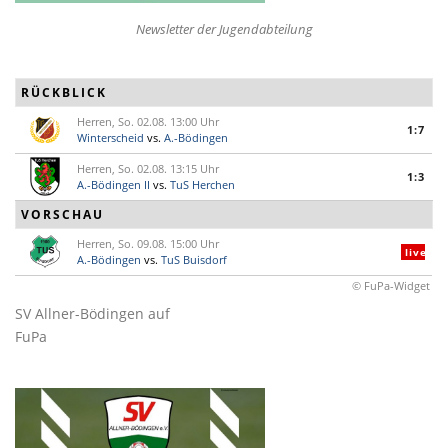
Newsletter der Jugendabteilung
RÜCKBLICK
Herren, So. 02.08. 13:00 Uhr
1:7
Winterscheid
vs.
A.-Bödingen
Herren, So. 02.08. 13:15 Uhr
1:3
A.-Bödingen II
vs.
TuS Herchen
VORSCHAU
Herren, So. 09.08. 15:00 Uhr
live
A.-Bödingen
vs.
TuS Buisdorf
© FuPa-Widget
SV Allner-Bödingen auf
FuPa