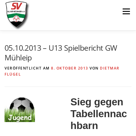
Zum
Menü
Inhalt
springen
AKTUELLES
SPIELE & ERGEBNISSE
05.10.2013 – U13 Spielbericht GW
Mühleip
SENIOREN
JUGEND
VEREIN
LINKS
VERÖFFENTLICHT AM
8. OKTOBER 2013
VON
DIETMAR
FLÜGEL
Sieg gegen
Tabellennac
hbarn