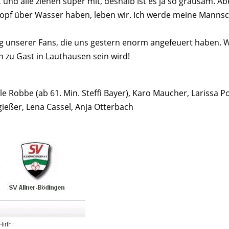
t und alle ziehen super mit, deshalb ist es ja so grausam. 
Kopf über Wasser haben, leben wir. Ich werde meine Mannsc
 unserer Fans, die uns gestern enorm angefeuert haben. W
 zu Gast in Lauthausen sein wird!
Jule Robbe (ab 61. Min. Steffi Bayer), Karo Maucher, Lariss
ießer, Lena Cassel, Anja Otterbach