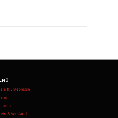
ENÜ
iele & Ergebnisse
gend
nioren
rein & Vorstand