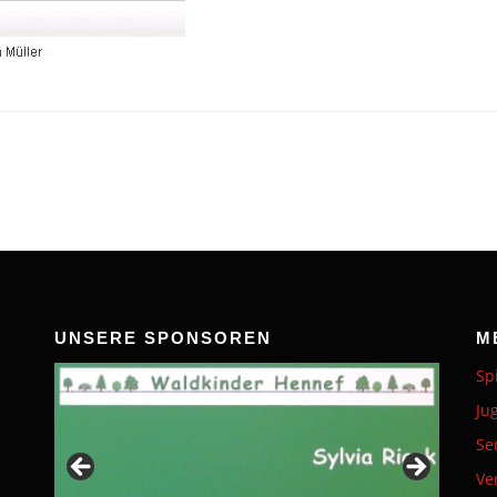
UNSERE SPONSOREN
M
Sp
Ju
Se
Ve