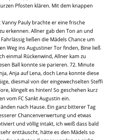
 kurzen Pfosten klären. Mit dem knappen
 Vanny Pauly brachte er eine frische
r zu erkennen. Allner gab den Ton an und
. Fahrlässig ließen die Mädels Chance um
den Weg ins Augustiner Tor finden, Bine ließ
och einmal Rückenwind, Allner kam zu
esen Ball konnte sie parieren. 72. Minute
Anja, Anja auf Lena, doch Lena konnte diese
ige, diesmal von der eingewechselten Steffi
Tore, klingelt es hinten! So geschehen kurz
en vom FC Sankt Augustin ein.
 Händen nach Hause. Ein ganz bitterer Tag
 besserer Chancenverwertung und etwas
viert und völlig intakt, ich weiß dass bald
sehr enttäuscht, hätte es den Mädels so