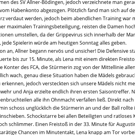
Damen des SV Allner-Bödingen, jedoch verzeichnete man gera
om Habenkonto abgezogen. Plötzlich fand man sich auf dem
rz verdaut werden, jedoch beim abendlichen Training war man 
ner maximalen Trainingsbeteiligung, reisten die Damen hoc
tionen umstellen, da der Grippevirus sich innerhalb der Man
r, jede Spielerin würde am heutigen Sonntag alles geben.
on an, Allner begann nervös und unsicher! Die Defensive 
erte bis zur 15. Minute, als Lena mit einem direkten Freis
 Konter des FCA, die Stürmerin zog von der Mittellinie all
ich wach, genau diese Situation haben die Mädels gebraucht
u erkennen, jedoch versteckten sich unsere Mädels nicht me
wehr und Anja erzielte endlich ihren ersten Saisontreffer. 
enbruchteilen alle ihn Ohnmacht verfallen ließ. Direkt nach
n schoss unglücklich die Stürmerin an und der Ball rollte i
nschieben. Schockstarre bei allen Beteiligten und ratloses 
h schlimmer. Einen Freistoß in der 33. Minute für Augustin
karätige Chancen im Minutentakt, Lena knapp am Tor vorbei,