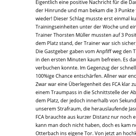
Eigentlich eine positive Nachricht für die 
der Hinrunde und man bekam die 3 Punkte v
wieder! Dieser Schlag musste erst einmal ku
Trainingseinheiten unter der Woche und ei
Trainer Thorsten Müller mussten auf 3 Posi
dem Platz stand, der Trainer war sich siche
Die Gastgeber gaben vom Anpfiff weg den T
in den ersten Minuten kaum befreien. Es dau
verbuchen konnte. Im Gegenzug der schnelle
100%ige Chance entschärfen. Allner war endl
Zwar war eine Überlegenheit des FCA klar z
einem Traumpass in die Schnittstelle der Ab
dem Platz, der jedoch innerhalb von Sekund
unserem Strafraum, die herauslaufende Jasmi
FCA brauchte aus kurzer Distanz nur noch ei
kann man doch nicht haben, doch es kam noc
Otterbach ins eigene Tor. Von jetzt an hoch