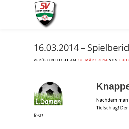
Zum
Inhalt
springen
16.03.2014 – Spielberic
VERÖFFENTLICHT AM
18. MÄRZ 2014
VON
THO
Knappe
Nachdem man am
Tiefschlag! De
fest!