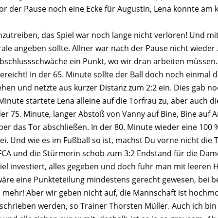
 vor der Pause noch eine Ecke für Augustin, Lena konnte am
nzutreiben, das Spiel war noch lange nicht verloren! Und mit
trale angeben sollte. Allner war nach der Pause nicht wiede
e Abschlussschwäche ein Punkt, wo wir dran arbeiten müssen
gereicht! In der 65. Minute sollte der Ball doch noch einmal 
ehen und netzte aus kurzer Distanz zum 2:2 ein. Dies gab n
Minute startete Lena alleine auf die Torfrau zu, aber auch di
n der 75. Minute, langer Abstoß von Vanny auf Bine, Bine auf 
 das Tor abschließen. In der 80. Minute wieder eine 100 %
ei. Und wie es im Fußball so ist, machst Du vorne nicht die 
m FCA und die Stürmerin schob zum 3:2 Endstand für die Dam
iel investiert, alles gegeben und doch fuhr man mit leeren
wäre eine Punkteteilung mindestens gerecht gewesen, bei
mehr! Aber wir geben nicht auf, die Mannschaft ist hochmoti
chrieben werden, so Trainer Thorsten Müller. Auch ich bin 