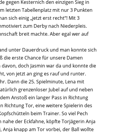
de gegen Kesternich den einzigen Sieg in
 letzten Tabellenplatz mit nur 3 Punkten
sich einig „jetzt erst recht“! Mit 3
hmotiviert zum Derby nach Niederpleis.
nschaft breit machte. Aber egal wer auf
stand unter Dauerdruck und man konnte sich
toß die erste Chance für unsere Damen
en davon, doch Jasmin war da und konnte die
, von jetzt an ging es rauf und runter.
hr. Dann die 25. Spielminute, Lena mit
Natürlich grenzenloser Jubel auf und neben
 dem Anstoß ein langer Pass in Richtung
n Richtung Tor, eine weitere Spielerin des
Kopfschütteln beim Trainer. So viel Pech
 nahe der Eckfahne, köpfte Torjägerin Anja
 Anja knapp am Tor vorbei, der Ball wollte