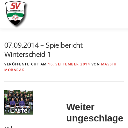
Zum
Inhalt
springen
AKTUELLES
SPIELE & ERGEBNISSE
SE
07.09.2014 – Spielbericht
Winterscheid 1
VERÖFFENTLICHT AM
10. SEPTEMBER 2014
VON
MASSIH
MOBARAK
Weiter
ungeschlage