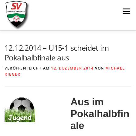
Zum
Menü
Inhalt
springen
AKTUELLES
SPIELE & ERGEBNISSE
12.12.2014 – U15-1 scheidet im
Pokalhalbfinale aus
SENIOREN
JUGEND
VEREIN
LINKS
VERÖFFENTLICHT AM
12. DEZEMBER 2014
VON
MICHAEL
RIEGER
Aus im
Pokalhalbfin
ale