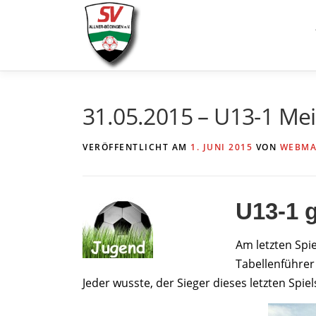
Zum
Inhalt
springen
31.05.2015 – U13-1 Me
VERÖFFENTLICHT AM
1. JUNI 2015
VON
WEBMA
U13-1 g
Am letzten Spi
Tabellenführer
Jeder wusste, der Sieger dieses letzten Spiel