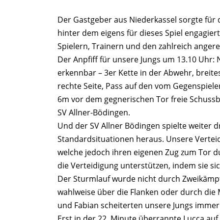
Der Gastgeber aus Niederkassel sorgte fü
hinter dem eigens für dieses Spiel engagier
Spielern, Trainern und den zahlreich anger
Der Anpfiff für unsere Jungs um 13.10 Uhr:
erkennbar – 3er Kette in der Abwehr, breites
rechte Seite, Pass auf den vom Gegenspieler
6m vor dem gegnerischen Tor freie Schussba
SV Allner-Bödingen.
Und der SV Allner Bödingen spielte weiter 
Standardsituationen heraus. Unsere Vertei
welche jedoch ihren eigenen Zug zum Tor du
die Verteidigung unterstützen, indem sie si
Der Sturmlauf wurde nicht durch Zweikämp
wahlweise über die Flanken oder durch die M
und Fabian scheiterten unsere Jungs imme
Erst in der 22. Minute überrannte Lucca auf