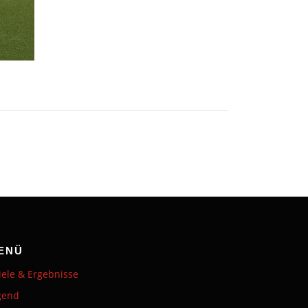
ENÜ
iele & Ergebnisse
gend