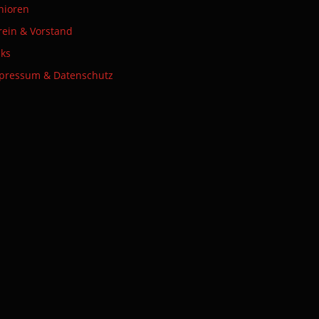
nioren
rein & Vorstand
nks
pressum & Datenschutz