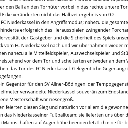
er den Ball an den Torhüter vorbei in das rechte untere To
Ecke veränderten nicht das Halbzeitergebnis von 0:2.
r FC Niederkassel in den Angriffsmodus; nahezu die gesamt
rhinderte erfolgreich das Herausspielen zwingender Torcha
 Nervosität der Gastgeber und die Sicherheit des Spiels unse
Druck vom FC Niederkassel nach und wir übernahmen wieder 
nen nahezu alle Mittelfeldspieler, Auswechselspieler und St
reistehend vor dem Tor und scheiterten entweder an dem 
ben das Tor des FC Niederkassel. Gelegentliche Gegenangri
bgefangen.
 ein Gegentor für den SV Allner-Bödingen, der Tempogegens
lelfmeter verwandelte Niederkassel souverän zum Endstand 
nene Meisterschaft war riesengroß.
en feierten diesen Sieg und natürlich vor allem die gewonn
n das Niederkasselner Fußballteam; sie lieferten uns über
ei Mannschaften auf Augenhöhe beenden letztlich eine für be