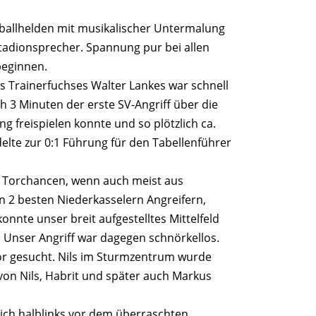
ballhelden mit musikalischer Untermalung
Stadionsprecher. Spannung pur bei allen
beginnen.
s Trainerfuchses Walter Lankes war schnell
ch 3 Minuten der erste SV-Angriff über die
g freispielen konnte und so plötzlich ca.
elte zur 0:1 Führung für den Tabellenführer
te Torchancen, wenn auch meist aus
 2 besten Niederkasselern Angreifern,
nte unser breit aufgestelltes Mittelfeld
. Unser Angriff war dagegen schnörkellos.
r gesucht. Nils im Sturmzentrum wurde
 von Nils, Habrit und später auch Markus
lich halblinks vor dem überraschten