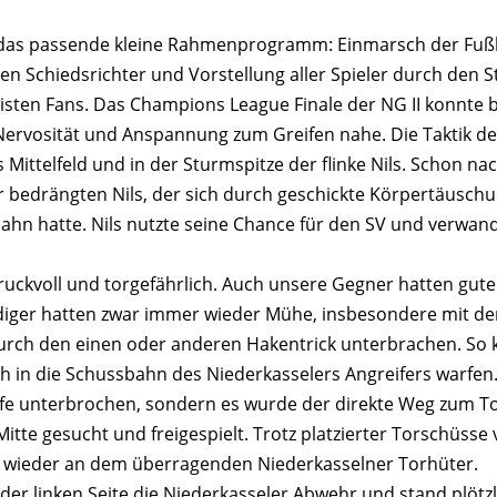
r das passende kleine Rahmenprogramm: Einmarsch der Fuß
ten Schiedsrichter und Vorstellung aller Spieler durch den 
eisten Fans. Das Champions League Finale der NG II konnte 
 Nervosität und Anspannung zum Greifen nahe. Die Taktik de
 Mittelfeld und in der Sturmspitze der flinke Nils. Schon na
 bedrängten Nils, der sich durch geschickte Körpertäuschun
hn hatte. Nils nutzte seine Chance für den SV und verwand
druckvoll und torgefährlich. Auch unsere Gegner hatten gu
diger hatten zwar immer wieder Mühe, insbesondere mit den
rch den einen oder anderen Hakentrick unterbrachen. So kon
ch in die Schussbahn des Niederkasselers Angreifers warfen
fe unterbrochen, sondern es wurde der direkte Weg zum To
itte gesucht und freigespielt. Trotz platzierter Torschüsse
r wieder an dem überragenden Niederkasselner Torhüter.
 der linken Seite die Niederkasseler Abwehr und stand plötz