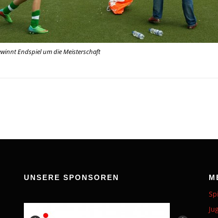
winnt Endspiel um die Meisterschaft
UNSERE SPONSOREN
M
Sp
Ju