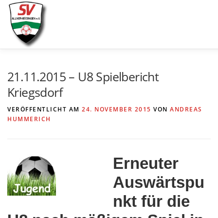
Zum
Inhalt
springen
AKTUELLES
SPIELE & ERGEBNISSE
SE
21.11.2015 – U8 Spielbericht
Kriegsdorf
VERÖFFENTLICHT AM
24. NOVEMBER 2015
VON
ANDREAS
HUMMERICH
Erneuter
Auswärtspu
nkt für die