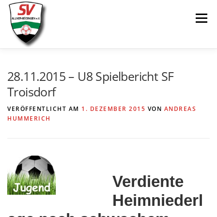
Zum
Menü
Inhalt
springen
AKTUELLES
SPIELE & ERGEBNISSE
28.11.2015 – U8 Spielbericht SF
Troisdorf
SENIOREN
JUGEND
VEREIN
LINKS
VERÖFFENTLICHT AM
1. DEZEMBER 2015
VON
ANDREAS
HUMMERICH
Verdiente
Heimniederl