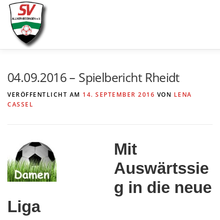
Zum
Inhalt
springen
AKTUELLES
SPIELE & ERGEBNISSE
SE
04.09.2016 – Spielbericht Rheidt
VERÖFFENTLICHT AM
14. SEPTEMBER 2016
VON
LENA
CASSEL
Mit
Auswärtssie
g in die neue
Liga