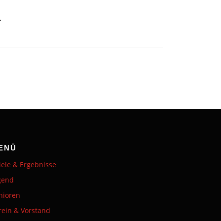
.
ENÜ
iele & Ergebnisse
gend
nioren
rein & Vorstand