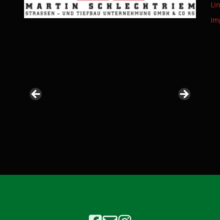
Li
Im