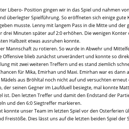
er Libero- Position gingen wir in das Spiel und nahmen von
und überlegter Spielführung. So eröffneten sich einige gut
geben musste. Lenny mit langem Pass in die Mitte und der g
r drei Minuten später auf 2:0 erhöhen. Die wenigen Konte
ersten Halbzeit etwas ausruhen konnte.
er Mannschaft zu rotieren. So wurde in Abwehr und Mittelfel
e Offensive blieb zunächst unverändert und konnte so dire
lung mit zwei weiteren Treffern und es stand ziemlich schn
 Chancen für Mika, Emirhan und Maxi. Emirhan war es dann a
 Mädels aus Bröhltal noch nicht auf und versuchten erneut
o, der seinen Gegner im Laufduell besiegte, mal konnte Matth
 ist. Den letzten Treffer und damit den Endstand der Partie e
ln und den 6:0 Siegtreffer markieren.
nt konnte unser Team im letzten Spiel vor den Osterferien
Freistöße. Dies lässt uns auf die letzten beiden Spiel der 