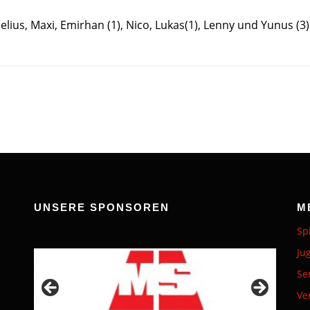
elius, Maxi, Emirhan (1), Nico, Lukas(1), Lenny und Yunus (3)
UNSERE SPONSOREN
M
Sp
Ju
Se
Ve