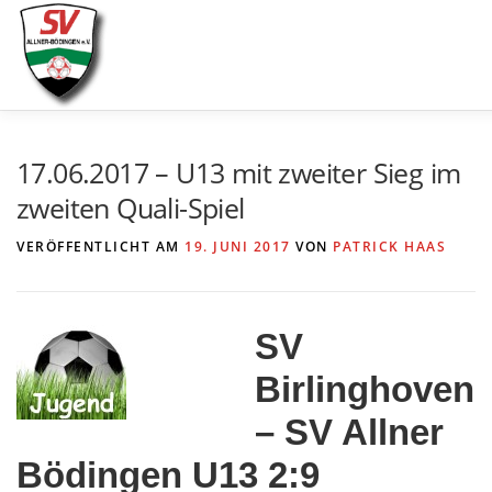
Zum
Inhalt
springen
AKTUELLES
SPIELE & ERGEBNISSE
SE
17.06.2017 – U13 mit zweiter Sieg im
zweiten Quali-Spiel
VERÖFFENTLICHT AM
19. JUNI 2017
VON
PATRICK HAAS
SV
Birlinghoven
– SV Allner
Bödingen U13 2:9