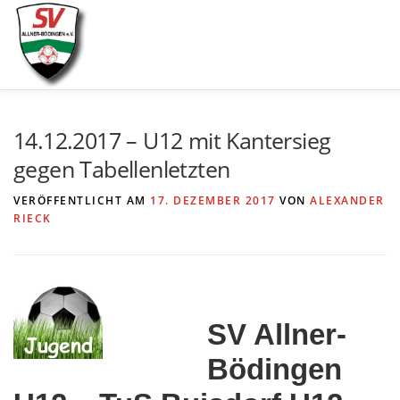
Zum
Inhalt
springen
AKTUELLES
SPIELE & ERGEBNISSE
SE
14.12.2017 – U12 mit Kantersieg
gegen Tabellenletzten
VERÖFFENTLICHT AM
17. DEZEMBER 2017
VON
ALEXANDER
RIECK
SV Allner-
Bödingen