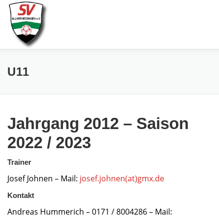
Zum
Inhalt
springen
AKTUELLES
SPIELE & ERGEBNISSE
SE
U11
Jahrgang 2012 – Saison
2022 / 2023
Trainer
Josef Johnen – Mail:
josef.johnen(at)gmx.de
Kontakt
Andreas Hummerich – 0171 / 8004286 – Mail: