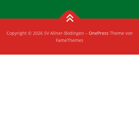
Copyright © 2026 SV Allner-Bödingen
–
OnePress
Theme von
FameThemes