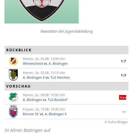
Newsletter der Jugendabteilung
RÜCKBLICK
Herren, So. 02.08. 13:00 Uhr
1:7
Winterscheid
vs.
A.-Bödingen
Herren, So. 02.08. 13:15 Uhr
1:3
A.-Bödingen II
vs.
TuS Herchen
VORSCHAU
Herren, So. 09.08. 15:00 Uhr
live
A.-Bödingen
vs.
TuS Buisdorf
Frauen, Sa. 15.08. 14:30 Uhr
-:-
Bonner SC
vs.
A.-Bödingen II
© FuPa-Widget
SV Allner-Bödingen auf