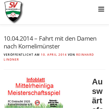
Zum
Menü
Inhalt
springen
AKTUELLES
SPIELE & ERGEBNISSE
10.04.2014 – Fahrt mit den Damen
nach Kornelimünster
SENIOREN
JUGEND
VEREIN
LINKS
VERÖFFENTLICHT AM
10. APRIL 2014
VON
REINHARD
LINDNER
Au
sw
ärt