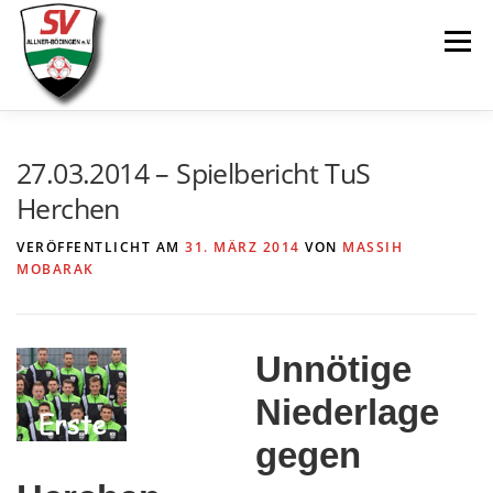
Zum
Menü
Inhalt
springen
AKTUELLES
SPIELE & ERGEBNISSE
27.03.2014 – Spielbericht TuS
Herchen
SENIOREN
JUGEND
VEREIN
LINKS
VERÖFFENTLICHT AM
31. MÄRZ 2014
VON
MASSIH
MOBARAK
Unnötige
Niederlage
gegen