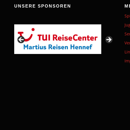
UNSERE SPONSOREN
M
Sp
Ju
Se
Ve
Li
Im