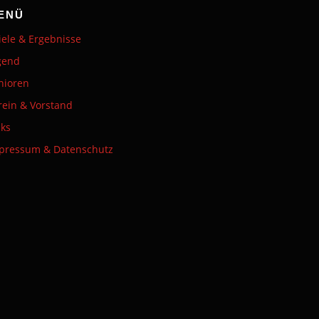
ENÜ
iele & Ergebnisse
gend
nioren
rein & Vorstand
nks
pressum & Datenschutz