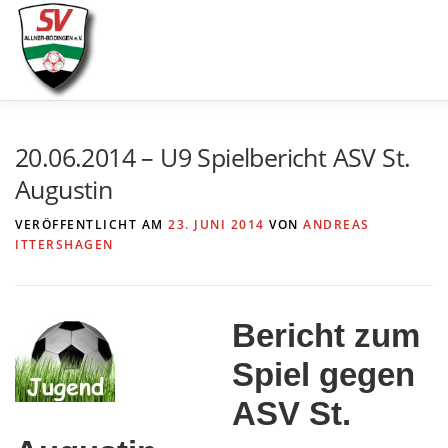
Zum
Inhalt
springen
AKTUELLES
SPIELE & ERGEBNISSE
SE
20.06.2014 – U9 Spielbericht ASV St.
Augustin
VERÖFFENTLICHT AM
23. JUNI 2014
VON
ANDREAS
ITTERSHAGEN
Bericht zum
Spiel gegen
ASV St.