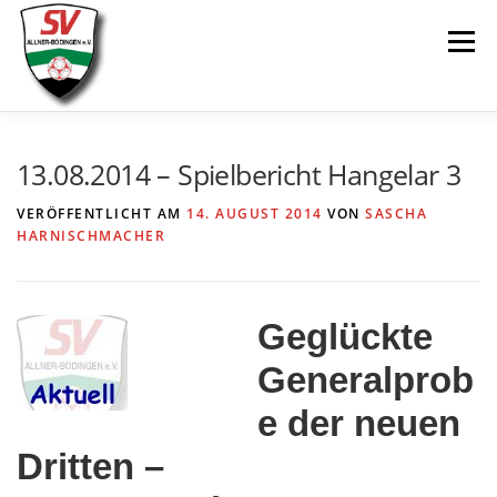
Zum
Menü
Inhalt
springen
AKTUELLES
SPIELE & ERGEBNISSE
13.08.2014 – Spielbericht Hangelar 3
VERÖFFENTLICHT AM
14. AUGUST 2014
VON
SASCHA
SENIOREN
JUGEND
VEREIN
LINKS
HARNISCHMACHER
Geglückte
Generalprob
e der neuen
Dritten –