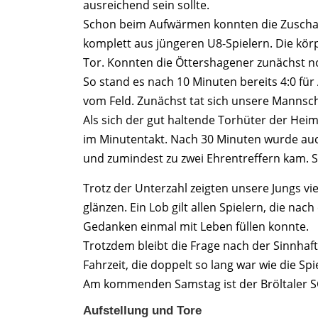
ausreichend sein sollte.
Schon beim Aufwärmen konnten die Zuschaue
komplett aus jüngeren U8-Spielern. Die körp
Tor. Konnten die Öttershagener zunächst noc
So stand es nach 10 Minuten bereits 4:0 für
vom Feld. Zunächst tat sich unsere Mannsch
Als sich der gut haltende Torhüter der Heim
im Minutentakt. Nach 30 Minuten wurde auch
und zumindest zu zwei Ehrentreffern kam. So
Trotz der Unterzahl zeigten unsere Jungs v
glänzen. Ein Lob gilt allen Spielern, die na
Gedanken einmal mit Leben füllen konnte.
Trotzdem bleibt die Frage nach der Sinnhaft
Fahrzeit, die doppelt so lang war wie die Sp
Am kommenden Samstag ist der Bröltaler SC 
Aufstellung und Tore