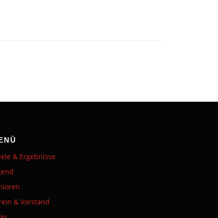
ENÜ
iele & Ergebnisse
gend
nioren
rein & Vorstand
nks