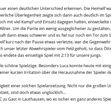
r einen deutlichen Unterschied erkennen. Die Heimelf war
erliche Überlegenheit zeigte sich dann auch deutlich im Spie
h mit viel Kampf und Einsatz dagegen halten, entwickelte sic
 Allner. Um die Partie ein wenig ausgeglichener zu gestalte
aft dann etwas schwerer und es fiel nur noch ein Tor zum 5
elf kurz nach der Pause etwas verletzte, war die Gegenwehr
 unser letzter Abwehrspieler vom Feld geholt, so dass Ött
 endete das einseitige Spiel mit 2:13 für unsere Jungs.
iele schöne Spielzüge. Besonders Luca konnte heute mit ei
ch einer kurzen Irritation über die Herausnahme der Spieler
igkeit einer solchen Spielansetzung. Nicht nur die großen U
ielzeit, sind doch etwas unglücklich…
zu Gast in Lauthausen, wo es sicher ein ganz anderes Spie