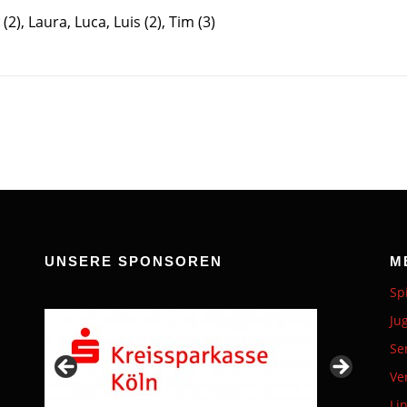
 (2), Laura, Luca, Luis (2), Tim (3)
UNSERE SPONSOREN
M
Sp
Ju
Se
Ve
Li