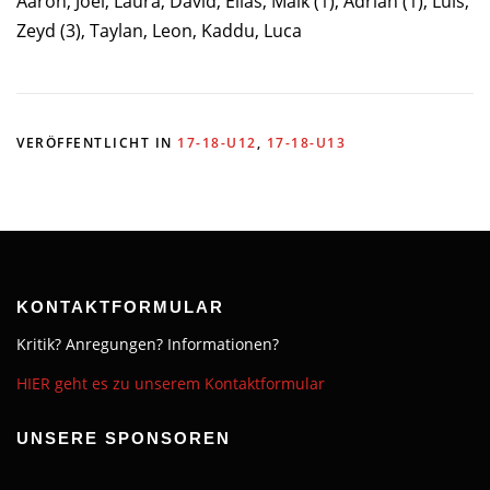
Aaron, Joel, Laura, David, Elias, Maik (1), Adrian (1), Luis,
Zeyd (3), Taylan, Leon, Kaddu, Luca
VERÖFFENTLICHT IN
17-18-U12
,
17-18-U13
KONTAKTFORMULAR
Kritik? Anregungen? Informationen?
HIER geht es zu unserem Kontaktformular
UNSERE SPONSOREN