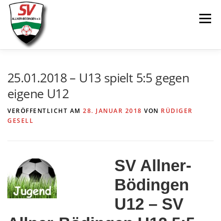
Zum
Menü
Inhalt
springen
AKTUELLES
SPIELE & ERGEBNISSE
25.01.2018 – U13 spielt 5:5 gegen
eigene U12
SENIOREN
JUGEND
VEREIN
LINKS
VERÖFFENTLICHT AM
28. JANUAR 2018
VON
RÜDIGER
GESELL
SV Allner-
Bödingen
U12 – SV