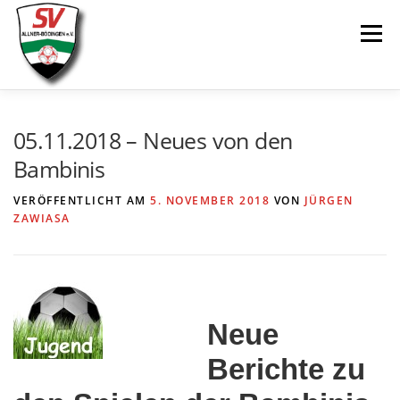
Zum
Menü
Inhalt
springen
AKTUELLES
SPIELE & ERGEBNISSE
05.11.2018 – Neues von den
Bambinis
SENIOREN
JUGEND
VEREIN
LINKS
VERÖFFENTLICHT AM
5. NOVEMBER 2018
VON
JÜRGEN
ZAWIASA
Neue
Berichte zu