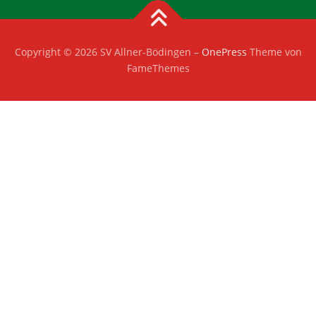
Copyright © 2026 SV Allner-Bödingen
–
OnePress
Theme von
FameThemes