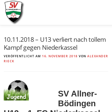
Zum
Inhalt
springen
AKTUELLES
SPIELE & ERGEBNISSE
SE
10.11.2018 – U13 verliert nach tollem
Kampf gegen Niederkassel
VERÖFFENTLICHT AM
16. NOVEMBER 2018
VON
ALEXANDER
RIECK
SV Allner-
Bödingen