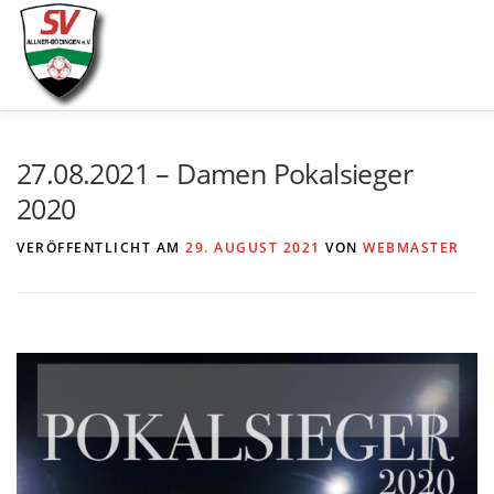
Zum
Inhalt
springen
AKTUELLES
SPIELE & ERGEBNISSE
SE
27.08.2021 – Damen Pokalsieger
2020
VERÖFFENTLICHT AM
29. AUGUST 2021
VON
WEBMASTER