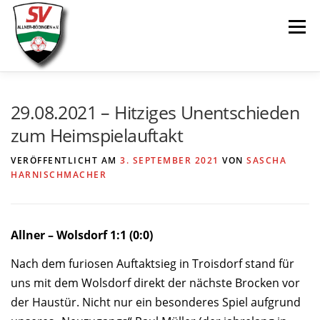
Zum
Menü
Inhalt
springen
AKTUELLES
SPIELE & ERGEBNISSE
29.08.2021 – Hitziges Unentschieden
zum Heimspielauftakt
SENIOREN
JUGEND
VEREIN
LINKS
VERÖFFENTLICHT AM
3. SEPTEMBER 2021
VON
SASCHA
HARNISCHMACHER
Allner – Wolsdorf 1:1 (0:0)
Nach dem furiosen Auftaktsieg in Troisdorf stand für
uns mit dem Wolsdorf direkt der nächste Brocken vor
der Haustür. Nicht nur ein besonderes Spiel aufgrund