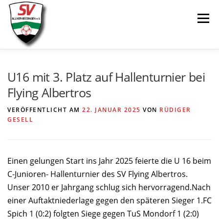
Zum
Menü
Inhalt
springen
AKTUELLES
SPIELE & ERGEBNISSE
U16 mit 3. Platz auf Hallenturnier bei
Flying Albertros
SENIOREN
JUGEND
VEREIN
LINKS
VERÖFFENTLICHT AM
22. JANUAR 2025
VON
RÜDIGER
GESELL
Einen gelungen Start ins Jahr 2025 feierte die U 16 beim
C-Junioren- Hallenturnier des SV Flying Albertros.
Unser 2010 er Jahrgang schlug sich hervorragend.Nach
einer Auftaktniederlage gegen den späteren Sieger 1.FC
Spich 1 (0:2) folgten Siege gegen TuS Mondorf 1 (2:0)