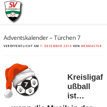
Zum
Inhalt
springen
AKTUELLES
SPIELE & ERGEBNISSE
SE
Adventskalender – Türchen 7
VERÖFFENTLICHT AM
7. DEZEMBER 2014
VON
WEBMASTER
Kreisligaf
ußball
ist…