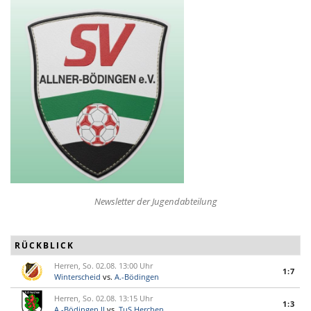
Newsletter der Jugendabteilung
RÜCKBLICK
Herren, So. 02.08. 13:00 Uhr
1:7
Winterscheid
vs.
A.-Bödingen
Herren, So. 02.08. 13:15 Uhr
1:3
A.-Bödingen II
vs.
TuS Herchen