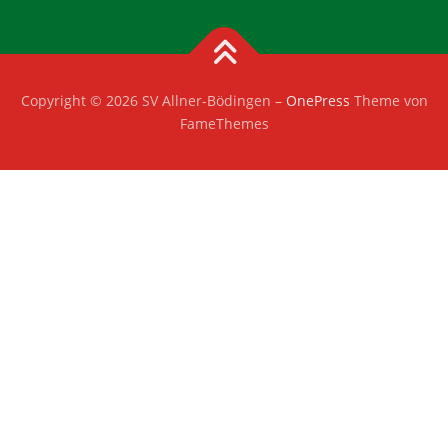
Copyright © 2026 SV Allner-Bödingen
–
OnePress
Theme von
FameThemes