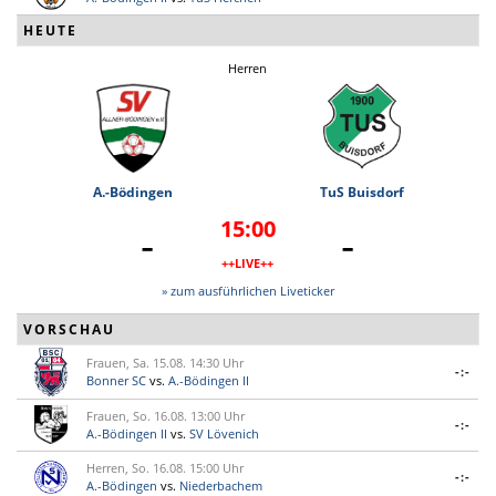
HEUTE
Herren
A.-Bödingen
TuS Buisdorf
15:00
-
-
++LIVE++
» zum ausführlichen Liveticker
VORSCHAU
Frauen, Sa. 15.08. 14:30 Uhr
-:-
Bonner SC
vs.
A.-Bödingen II
Frauen, So. 16.08. 13:00 Uhr
-:-
A.-Bödingen II
vs.
SV Lövenich
Herren, So. 16.08. 15:00 Uhr
-:-
A.-Bödingen
vs.
Niederbachem