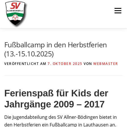
Zum
Menü
Inhalt
springen
AKTUELLES
SPIELE & ERGEBNISSE
Fußballcamp in den Herbstferien
(13.-15.10.2025)
SENIOREN
JUGEND
VEREIN
LINKS
VERÖFFENTLICHT AM
7. OKTOBER 2025
VON
WEBMASTER
Ferienspaß für Kids der
Jahrgänge 2009 – 2017
Die Jugendabteilung des SV Allner-Bödingen bietet in
den Herbstferien ein Fußballcamp in Lauthausen an.