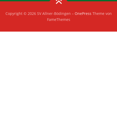
Copyright © 2026 SV Allner-Bödingen
–
OnePress
Theme von
FameThemes