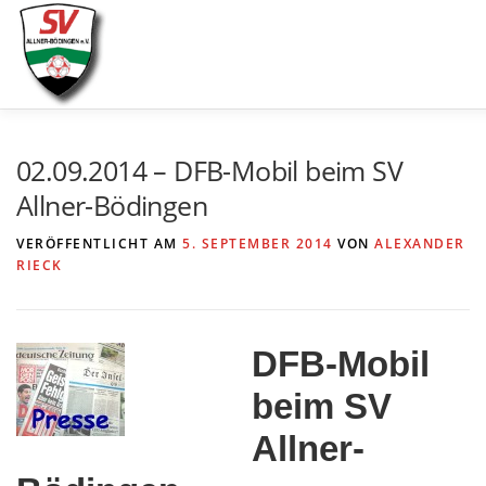
Zum
Inhalt
springen
AKTUELLES
SPIELE & ERGEBNISSE
SE
02.09.2014 – DFB-Mobil beim SV
Allner-Bödingen
VERÖFFENTLICHT AM
5. SEPTEMBER 2014
VON
ALEXANDER
RIECK
DFB-Mobil
beim SV
Allner-