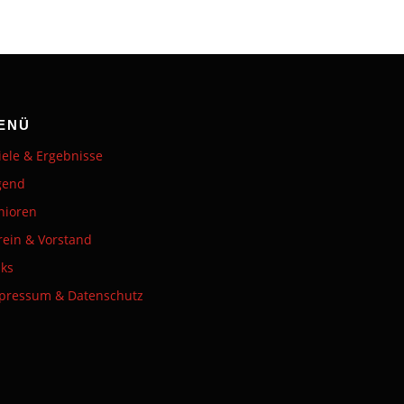
ENÜ
iele & Ergebnisse
gend
nioren
rein & Vorstand
nks
pressum & Datenschutz