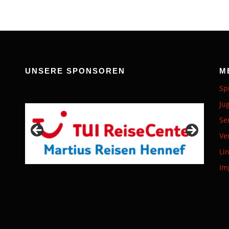
UNSERE SPONSOREN
M
Sp
Ju
Se
Ve
Li
Im