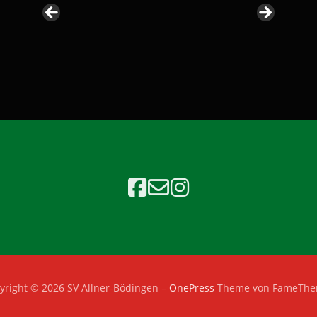
yright © 2026 SV Allner-Bödingen
–
OnePress
Theme von FameTh