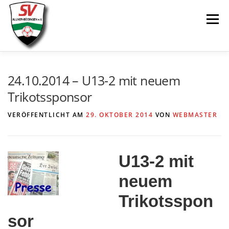
Zum
Menü
Inhalt
springen
AKTUELLES
SPIELE & ERGEBNISSE
24.10.2014 – U13-2 mit neuem
Trikotssponsor
SENIOREN
JUGEND
VEREIN
LINKS
VERÖFFENTLICHT AM
29. OKTOBER 2014
VON
WEBMASTER
U13-2 mit
neuem
Trikotsspon
sor