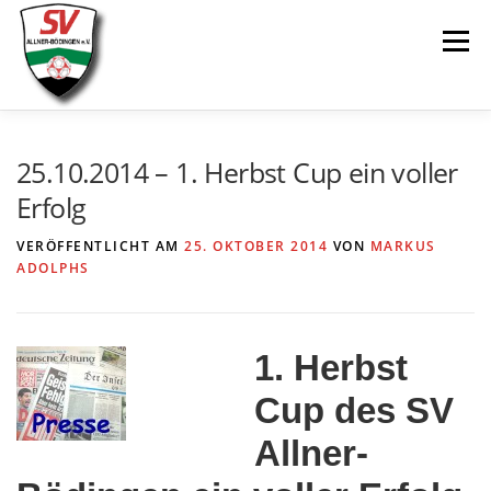
Zum
Menü
Inhalt
springen
AKTUELLES
SPIELE & ERGEBNISSE
25.10.2014 – 1. Herbst Cup ein voller
Erfolg
SENIOREN
JUGEND
VEREIN
LINKS
VERÖFFENTLICHT AM
25. OKTOBER 2014
VON
MARKUS
ADOLPHS
1. Herbst
Cup des SV
Allner-