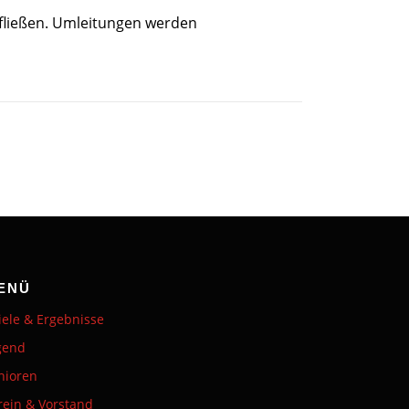
i fließen. Umleitungen werden
ENÜ
iele & Ergebnisse
gend
nioren
rein & Vorstand