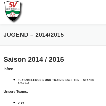
Zum
Inhalt
springen
AKTUELLES
SPIELE & ERGEBNISSE
SE
JUGEND – 2014/2015
Saison 2014 / 2015
Infos:
PLATZBELEGUNG UND TRAININGSZEITEN – STAND:
3.5.2015
Unsere Teams:
U 19