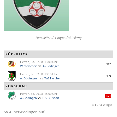
Newsletter der Jugendabteilung
RÜCKBLICK
Herren, So. 02.08. 13:00 Uhr
1:7
Winterscheid
vs.
A.-Bödingen
Herren, So. 02.08. 13:15 Uhr
1:3
A.-Bödingen II
vs.
TuS Herchen
VORSCHAU
Herren, So. 09.08. 15:00 Uhr
live
A.-Bödingen
vs.
TuS Buisdorf
© FuPa-Widget
SV Allner-Bödingen auf