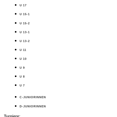
U 17
U 15-1
U 15-2
U 13-1
U 13-2
U 11
U 10
U 9
U 8
U 7
C-JUNIORINNEN
D-JUNIORINNEN
Turniere: