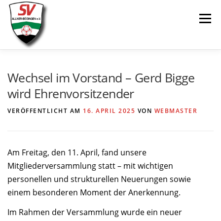
Zum
Menü
Inhalt
springen
AKTUELLES
SPIELE & ERGEBNISSE
Wechsel im Vorstand – Gerd Bigge
wird Ehrenvorsitzender
SENIOREN
JUGEND
VEREIN
LINKS
VERÖFFENTLICHT AM
16. APRIL 2025
VON
WEBMASTER
Am Freitag, den 11. April, fand unsere
Mitgliederversammlung statt – mit wichtigen
personellen und strukturellen Neuerungen sowie
einem besonderen Moment der Anerkennung.
Im Rahmen der Versammlung wurde ein neuer