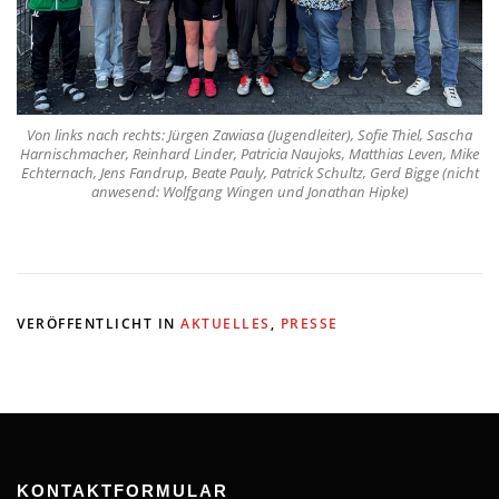
Von links nach rechts: Jürgen Zawiasa (Jugendleiter), Sofie Thiel, Sascha
Harnischmacher, Reinhard Linder, Patricia Naujoks, Matthias Leven, Mike
Echternach, Jens Fandrup, Beate Pauly, Patrick Schultz, Gerd Bigge (nicht
anwesend: Wolfgang Wingen und Jonathan Hipke)
VERÖFFENTLICHT IN
AKTUELLES
,
PRESSE
KONTAKTFORMULAR