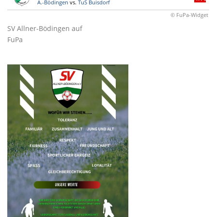
A.-Bödingen
vs.
TuS Buisdorf
© FuPa-Widget
SV Allner-Bödingen auf
FuPa