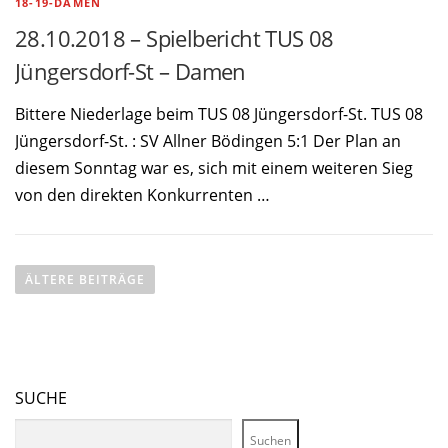
18-19-DAMEN
28.10.2018 – Spielbericht TUS 08
Jüngersdorf-St – Damen
Bittere Niederlage beim TUS 08 Jüngersdorf-St. TUS 08
Jüngersdorf-St. : SV Allner Bödingen 5:1 Der Plan an
diesem Sonntag war es, sich mit einem weiteren Sieg
von den direkten Konkurrenten …
B
ÄLTERE BEITRÄGE
e
i
t
SUCHE
r
Suchen