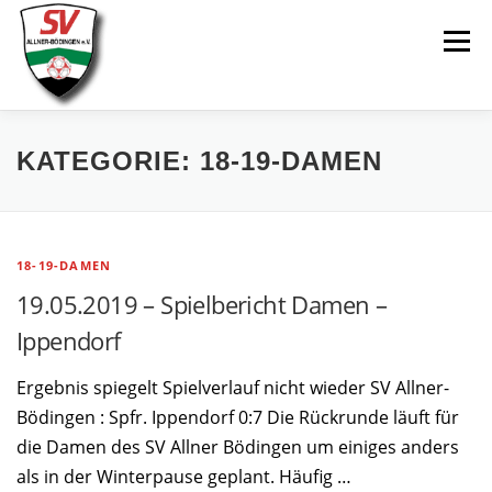
Zum
Menü
Inhalt
springen
AKTUELLES
SPIELE & ERGEBNISSE
KATEGORIE:
18-19-DAMEN
SENIOREN
JUGEND
VEREIN
LINKS
18-19-DAMEN
19.05.2019 – Spielbericht Damen –
Ippendorf
Ergebnis spiegelt Spielverlauf nicht wieder SV Allner-
Bödingen : Spfr. Ippendorf 0:7 Die Rückrunde läuft für
die Damen des SV Allner Bödingen um einiges anders
als in der Winterpause geplant. Häufig …