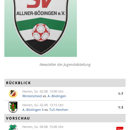
n
Newsletter der Jugendabteilung
RÜCKBLICK
Herren, So. 02.08. 13:00 Uhr
1:7
Winterscheid
vs.
A.-Bödingen
Herren, So. 02.08. 13:15 Uhr
1:3
A.-Bödingen II
vs.
TuS Herchen
VORSCHAU
Herren, So. 09.08. 15:00 Uhr
live