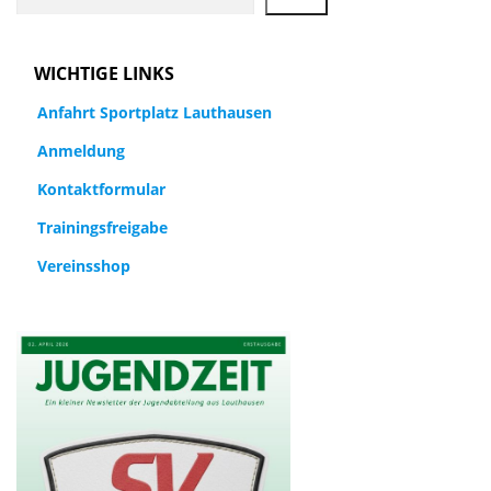
a
g
WICHTIGE LINKS
s
Anfahrt Sportplatz Lauthausen
n
Anmeldung
a
Kontaktformular
v
Trainingsfreigabe
i
Vereinsshop
g
a
t
i
o