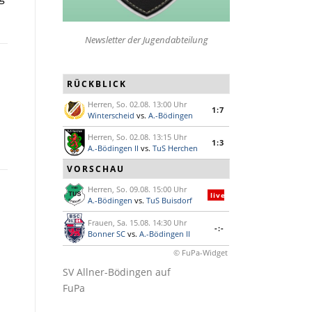
Newsletter der Jugendabteilung
RÜCKBLICK
Herren, So. 02.08. 13:00 Uhr
1:7
Winterscheid
vs.
A.-Bödingen
Herren, So. 02.08. 13:15 Uhr
1:3
A.-Bödingen II
vs.
TuS Herchen
VORSCHAU
Herren, So. 09.08. 15:00 Uhr
live
A.-Bödingen
vs.
TuS Buisdorf
Frauen, Sa. 15.08. 14:30 Uhr
-:-
Bonner SC
vs.
A.-Bödingen II
© FuPa-Widget
SV Allner-Bödingen auf
FuPa