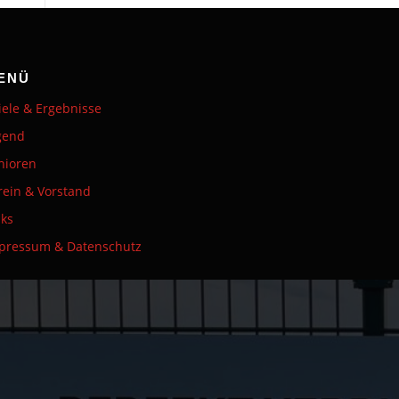
ENÜ
iele & Ergebnisse
gend
nioren
rein & Vorstand
nks
pressum & Datenschutz