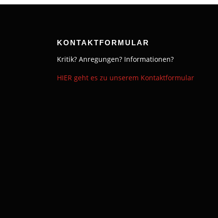
r
a
KONTAKTFORMULAR
g
Kritik? Anregungen? Informationen?
s
HIER geht es zu unserem Kontaktformular
n
a
v
i
g
a
t