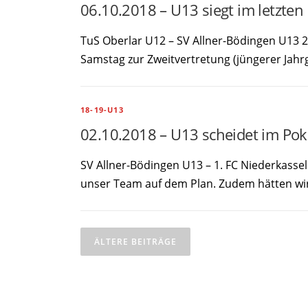
06.10.2018 – U13 siegt im letzten 
TuS Oberlar U12 – SV Allner-Bödingen U13 2
Samstag zur Zweitvertretung (jüngerer Jahrg
18-19-U13
02.10.2018 – U13 scheidet im Pok
SV Allner-Bödingen U13 – 1. FC Niederkassel
unser Team auf dem Plan. Zudem hätten wir
B
ÄLTERE BEITRÄGE
e
i
t