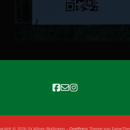
yright © 2026 SV Allner-Bödingen
–
OnePress
Theme von FameTh