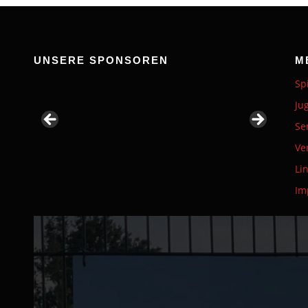
UNSERE SPONSOREN
M
Sp
Ju
Se
Ve
Li
Im